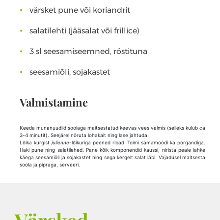
värsket pune või koriandrit
salatilehti (jääsalat või frillice)
3 sl seesamiseemned, röstituna
seesamiõli, sojakastet
Valmistamine
Keeda munanuudlid soolaga maitsestatud keevas vees valmis (selleks kulub ca
3-4 minutit). Seejärel nõruta lohakalt ning lase jahtuda.
Lõika kurgist
julienne
-lõikuriga peened ribad. Toimi samamoodi ka porgandiga.
Haki pune ning salatilehed. Pane kõik komponendid kaussi, nirista peale lahke
käega seesamiõli ja sojakastet ning sega kergelt salat läbi. Vajadusel maitsesta
soola ja pipraga, serveeri.