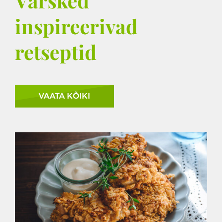
Värsked
inspireerivad
retseptid
VAATA KÕIKI