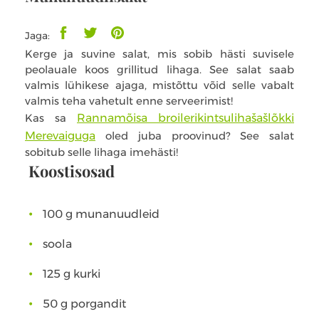
Jaga:
Kerge ja suvine salat, mis sobib hästi suvisele
peolauale koos grillitud lihaga. See salat saab
valmis lühikese ajaga, mistõttu võid selle vabalt
valmis teha vahetult enne serveerimist!
Kas sa
Rannamõisa broilerikintsulihašašlõkki
Merevaiguga
oled juba proovinud? See salat
sobitub selle lihaga imehästi!
Koostisosad
100 g munanuudleid
soola
125 g kurki
50 g porgandit