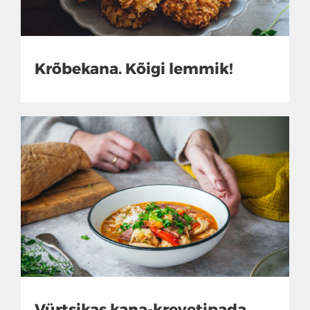
Krõbekana. Kõigi lemmik!
Vürtsikas kana-krevetipada