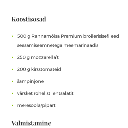
Koostisosad
500 g Rannamõisa Premium broilerisisefileed
seesamiseemnetega meemarinaadis
250 g mozzarella’t
200 g kirsstomateid
šampinjone
värsket rohelist lehtsalatit
meresoola/pipart
Valmistamine